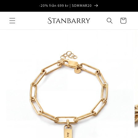
Ohita ja
-20% från 699 kr | SOMMAR20
siirry
sisältöön
Ostoskori
Siirry
tuotetietoihin