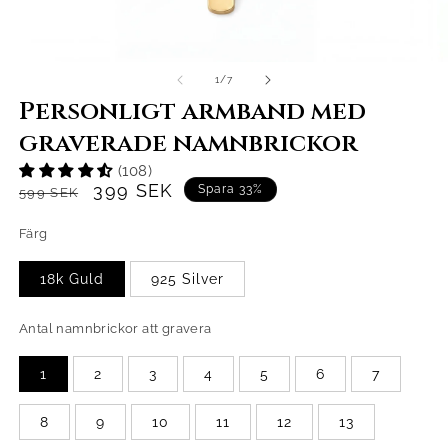
/
1
/
7
Personligt armband med
graverade namnbrickor
(108)
Normaalihinta
Alennushinta
399 SEK
Spara 33%
599 SEK
Färg
18k Guld
925 Silver
Antal namnbrickor att gravera
1
2
3
4
5
6
7
8
9
10
11
12
13