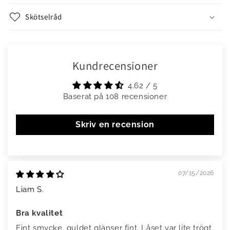
Skötselråd
Kundrecensioner
4.62 / 5
Baserat på 108 recensioner
Skriv en recension
07/15/2026
Liam S.
Bra kvalitet
Fint smycke, guldet glänser fint. Låset var lite trögt