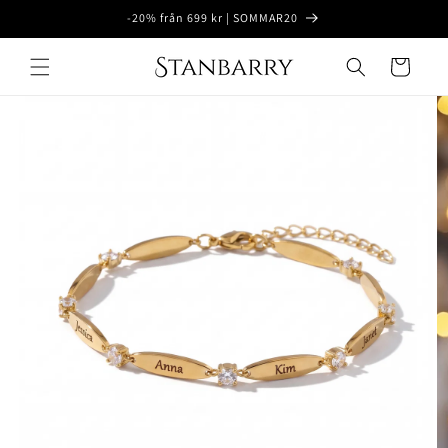
Ohita ja
-20% från 699 kr | SOMMAR20
siirry
sisältöön
Ostoskori
Siirry
tuotetietoihin