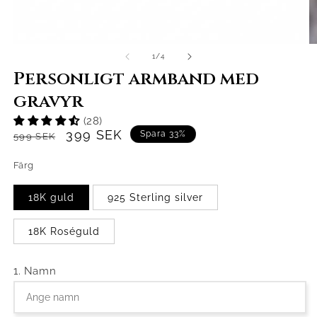
/
1
/
4
Personligt armband med
gravyr
(28)
Normaalihinta
Alennushinta
399 SEK
Spara 33%
599 SEK
Färg
18K guld
925 Sterling silver
18K Roséguld
1. Namn