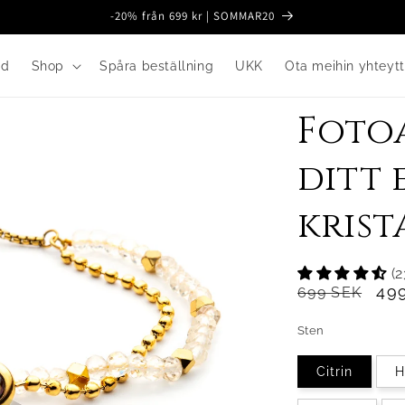
-20% från 699 kr | SOMMAR20
nd
Shop
Spåra beställning
UKK
Ota meihin yhteyt
Foto
ditt 
krist
(2
Normaalihin
Al
49
699 SEK
Sten
Citrin
H