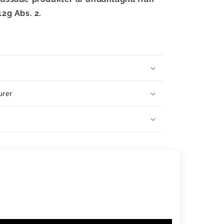
12g Abs. 2.
urer