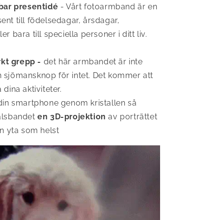
bar presentidé
- Vårt fotoarmband är en
ent till födelsedagar, årsdagar,
er bara till speciella personer i ditt liv.
rkt grepp -
det här armbandet är inte
 sjömansknop för intet. Det kommer att
 dina aktiviteter.
in smartphone genom kristallen så
halsbandet
en 3D-projektion
av porträttet
en yta som helst