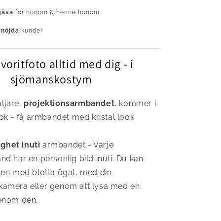
gåva
för honom & henne honom
 nöjda
kunder
avoritfoto alltid med dig - i
sjömanskostym
äljare,
projektionsarmbandet
, kommer i
ook - få armbandet med kristal look
ghet inuti
armbandet - Varje
d har en personlig bild inuti. Du kan
den med blotta ögat, med din
amera eller genom att lysa med en
enom den.