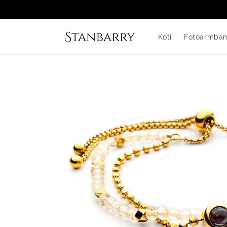
Ohita ja
siirry
sisältöön
Koti
Fotoarmba
Siirry
tuotetietoihin