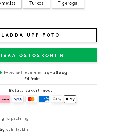
Ametist
Turkos
Tigeröga
LADDA UPP FOTO
LISÄÄ OSTOSKORIIN
Beräknad leverans:
14 - 18 aug
Fri frakt
Betala säkert med:
lig
förpackning
lig
och fläckfri