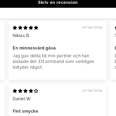
Skriv en recension
4
12/24/2024
Niklas B.
En minnesvärd gåva
Jag gav detta till min partner och han
älskade det. Ett armband som verkligen
betyder något.
4
12/24/2024
Daniel W.
Fint smycke