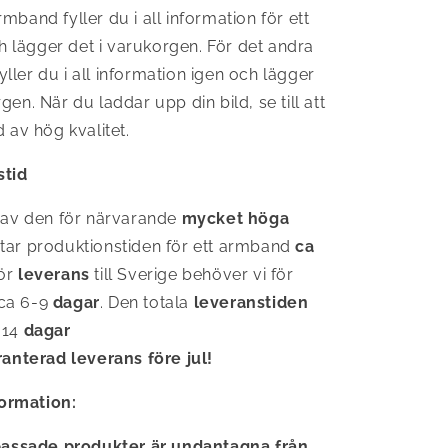
mband fyller du i all information för ett
 lägger det i varukorgen. För det andra
ller du i all information igen och lägger
gen. När du laddar upp din bild, se till att
d av hög kvalitet.
stid
 av den för närvarande
mycket höga
tar produktionstiden för ett armband
ca
För
leverans
till Sverige behöver vi för
ca 6-9
dagar
. Den totala
leveranstiden
-14
dagar
anterad leverans före jul!
formation:
passade produkter är undantagna från