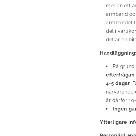
mer än ett ar
armband och
armbandet fy
det i varukor
det är en bil
Handläggning
På grund
efterfrågan
4-5 dagar
. 
närvarande 
är därför 10
Ingen gar
Ytterligare in
Personligt an