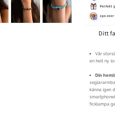
Perfekt 
190.000+
Ditt f
Vår stors
en helt ny l
Din hemli
seglararmban
känna igen 
smartphonek
ficklampa g