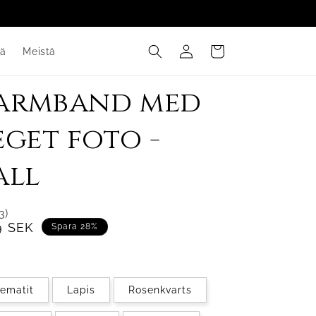
Kirjaudu
Ostoskori
tä
Meistä
sisään
armband med
eget foto -
all
3)
ta
ennushinta
9 SEK
Spara 28%
ematit
Lapis
Rosenkvarts