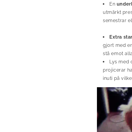
En
under
utmärkt pres
semestrar ell
Extra sta
gjort med en
stå emot alla
Lys med d
projicerar 
inuti på vilk