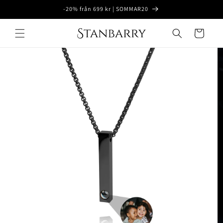
Ohita ja
-20% från 699 kr | SOMMAR20
siirry
sisältöön
Ostoskori
Siirry
tuotetietoihin