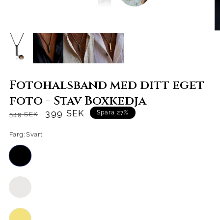
Fotohalsband med ditt eget
foto - Stav Boxkedja
Normaalihinta
Alennushinta
399 SEK
Spara 27%
549 SEK
Färg:
Svart