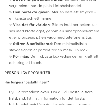
varje minne har sin plats i fotohalsbandet.
✨
Den perfekta gåvan:
Mer än bara ett smycke –
en känsla och ett minne.
✨
Visa det för världen:
Bilden inuti berlocken kan
ses med blotta ögat, genom en smartphonekamera
eller projiceras på en vägg med telefonens ljus.
✨
Stilren & sofistikerad:
Den minimalistiska
stavdesignen är perfekt för en maskulin look.
✨
För män:
Den robusta boxkedjan ger en kraftfull
och elegant touch.
PERSONLIGA PRODUKTER
Hur fungerar beställningen?
Fyll i alternativen ovan. Om du vill beställa flera
halsband, fyll i all information för det första
halsbandet och lägg det i varukorgen. Upprepa