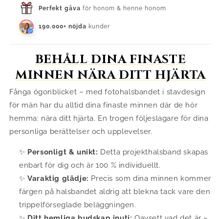
Perfekt gåva
för honom & henne honom
190.000+ nöjda
kunder
BEHÅLL DINA FINASTE
MINNEN NÄRA DITT HJÄRTA
Fånga ögonblicket – med fotohalsbandet i stavdesign
för män har du alltid dina finaste minnen där de hör
hemma: nära ditt hjärta. En trogen följeslagare för dina
personliga berättelser och upplevelser.
✨
Personligt & unikt:
Detta projekthalsband skapas
enbart för dig och är 100 % individuellt.
✨
Varaktig glädje:
Precis som dina minnen kommer
färgen på halsbandet aldrig att blekna tack vare den
trippelförseglade beläggningen.
✨
Ditt hemliga budskap inuti:
Oavsett vad det är –