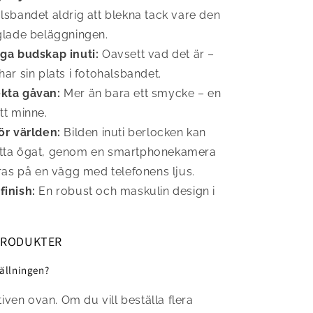
lsbandet aldrig att blekna tack vare den
glade beläggningen.
iga budskap inuti:
Oavsett vad det är –
har sin plats i fotohalsbandet.
kta gåvan:
Mer än bara ett smycke – en
tt minne.
ör världen:
Bilden inuti berlocken kan
tta ögat, genom en smartphonekamera
eras på en vägg med telefonens ljus.
finish:
En robust och maskulin design i
PRODUKTER
tällningen?
ativen ovan. Om du vill beställa flera