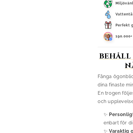
Miljövän
Vattentå
Perfekt 
190.000+
BEHÅLL
N
Fånga ögonblic
dina finaste mi
En trogen följe
och upplevelse
✨
Personligt
enbart för di
✨
Varaktig g