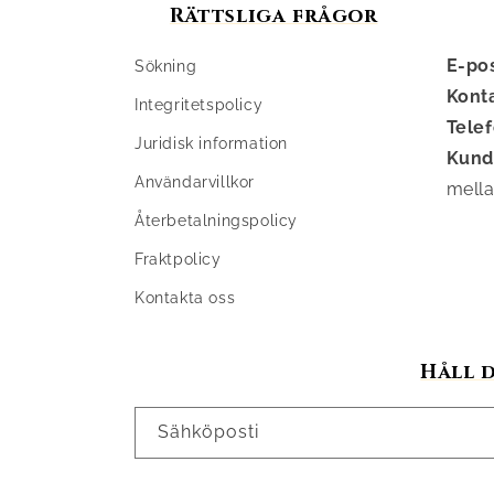
Rättsliga frågor
E-po
Sökning
Kont
Integritetspolicy
Tele
Juridisk information
Kund
Användarvillkor
mella
Återbetalningspolicy
Fraktpolicy
Kontakta oss
Håll 
Sähköposti