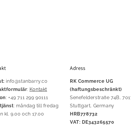
akt
Adress
st:
info@stanbarry.co
RK Commerce UG
aktformulär
:
Kontakt
(haftungsbeschränkt)
fon
: +49 711 299 90111
Senefelderstraße 74B, 70
tjänst
: måndag till fredag
Stuttgart, Germany
n kl. 9.00 och 17.00
HRB778732
VAT: DE343265570