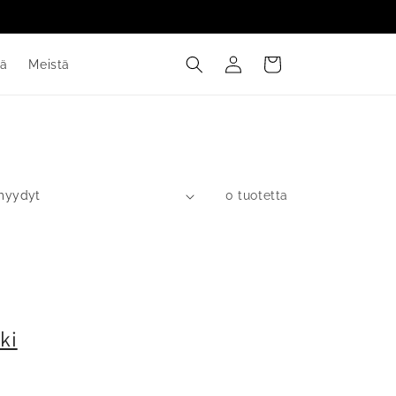
Kirjaudu
Ostoskori
tä
Meistä
sisään
0 tuotetta
ki