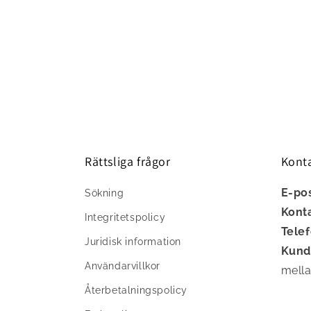
Rättsliga frågor
Kont
E-po
Sökning
Kont
Integritetspolicy
Tele
Juridisk information
Kund
Användarvillkor
mella
Återbetalningspolicy