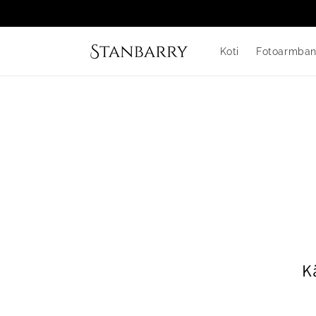
Ohita ja
siirry
sisältöön
Koti
Fotoarmba
K