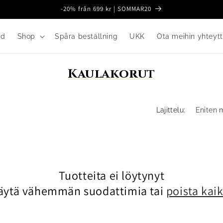
-20% från 699 kr | SOMMAR20
nd
Shop
Spåra beställning
UKK
Ota meihin yhteyt
K
Kaulakorut
o
k
Lajittelu:
o
e
l
m
Tuotteita ei löytynyt
a
äytä vähemmän suodattimia tai
poista kaik
: