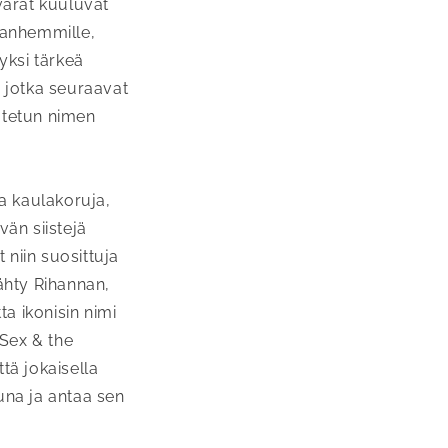
avarat kuuluvat
 vanhemmille,
 yksi tärkeä
, jotka seuraavat
autetun nimen
a kaulakoruja,
vän siistejä
t niin suosittuja
ähty Rihannan,
a ikonisin nimi
 Sex & the
ttä jokaisella
una ja antaa sen
?