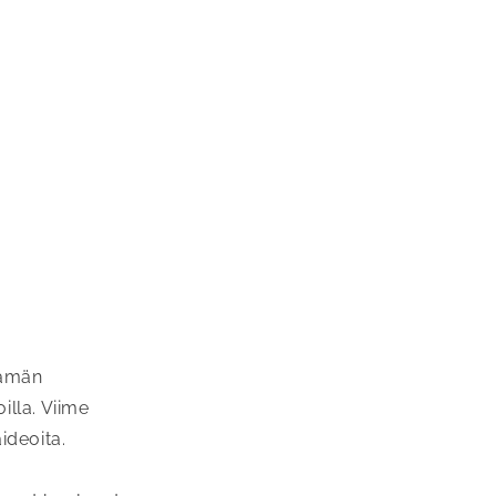
Tämän
illa. Viime
aideoita.