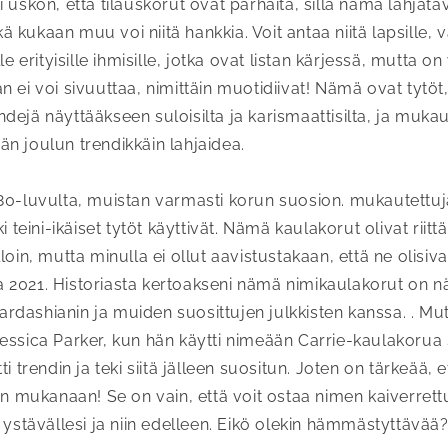
i uskon, että tilauskorut ovat parhaita, sillä nämä lahjat
eikä kukaan muu voi niitä hankkia. Voit antaa niitä lapsille,
le erityisille ihmisille, jotka ovat listan kärjessä, mutta on
n ei voi sivuuttaa, nimittäin muotidiivat! Nämä ovat tytöt
dejä näyttääkseen suloisilta ja karismaattisilta, ja muk
n joulun trendikkäin lahjaidea.
80-luvulta, muistan varmasti korun suosion. mukautettuj
i teini-ikäiset tytöt käyttivät. Nämä kaulakorut olivat riittä
loin, mutta minulla ei ollut aavistustakaan, että ne olisiva
 2021. Historiasta kertoakseni nämä nimikaulakorut on n
dashianin ja muiden suosittujen julkkisten kanssa. . Mutt
essica Parker, kun hän käytti nimeään Carrie-kaulakorua
i trendin ja teki siitä jälleen suositun. Joten on tärkeää, e
nen mukanaan! Se on vain, että voit ostaa nimen kaiverrett
e ystävällesi ja niin edelleen. Eikö olekin hämmästyttävää