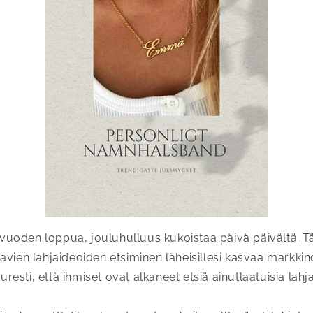
uoden loppua, jouluhulluus kukoistaa päivä päivältä. 
avien lahjaideoiden etsiminen läheisillesi kasvaa markkino
uuresti, että ihmiset ovat alkaneet etsiä ainutlaatuisia lahj