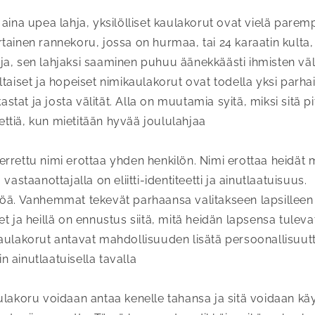
aina upea lahja, yksilölliset kaulakorut ovat vielä paremp
tainen rannekoru, jossa on hurmaa, tai 24 karaatin kulta,
a, sen lahjaksi saaminen puhuu äänekkäästi ihmisten väl
taiset ja hopeiset nimikaulakorut ovat todella yksi parhai
kastat ja josta välität. Alla on muutamia syitä, miksi sitä pi
tiä, kun mietitään hyvää joululahjaa
rrettu nimi erottaa yhden henkilön. Nimi erottaa heidät mu
vastaanottajalla on eliitti-identiteetti ja ainutlaatuisuus.
öä. Vanhemmat tekevät parhaansa valitakseen lapsilleen
et ja heillä on ennustus siitä, mitä heidän lapsensa tulev
kaulakorut antavat mahdollisuuden lisätä persoonallisu
 ainutlaatuisella tavalla
ulakoru voidaan antaa kenelle tahansa ja sitä voidaan käy