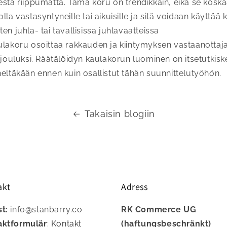
esta riippumatta. Tämä koru on trendikkäin, eikä se kos
lla vastasyntyneille tai aikuisille ja sitä voidaan käyttää 
en juhla- tai tavallisissa juhlavaatteissa
ulakoru osoittaa rakkauden ja kiintymyksen vastaanottaj
a jouluksi. Räätälöidyn kaulakorun luominen on itsetutkisk
neltäkään ennen kuin osallistut tähän suunnittelutyöhön.
Takaisin blogiin
akt
Adress
st:
info@stanbarry.co
RK Commerce UG
aktformulär
:
Kontakt
(haftungsbeschränkt)