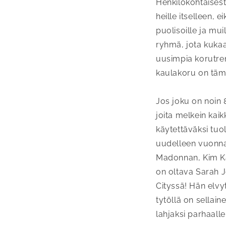
Henkilökohtaisest
heille itselleen, 
puolisoille ja muil
ryhmä, jota kukaa
uusimpia korutren
kaulakoru on tämä
Jos joku on noin 
joita melkein kaikk
käytettäväksi tuol
uudelleen vuonna
Madonnan, Kim Kar
on oltava Sarah J
Cityssä! Hän elvytt
tytöllä on sellai
lahjaksi parhaall