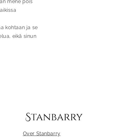
kaan mene pois
kaikissa
aa kohtaan ja se
elua, eikä sinun
Over Stanbarry