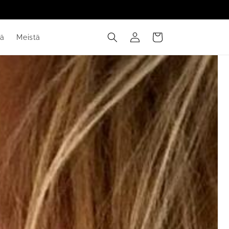
Kirjaudu
Ostoskori
tä
Meistä
sisään