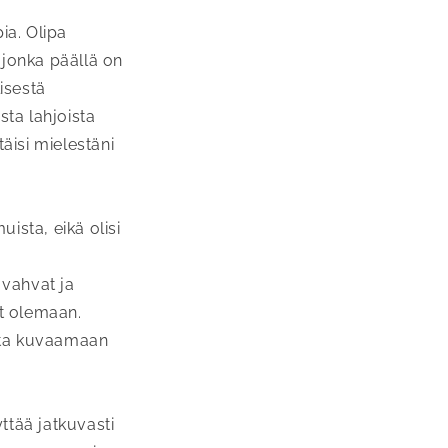
ia. Olipa
 jonka päällä on
isestä
sta lahjoista
täisi mielestäni
ista, eikä olisi
 vahvat ja
at olemaan.
utta kuvaamaan
ttää jatkuvasti