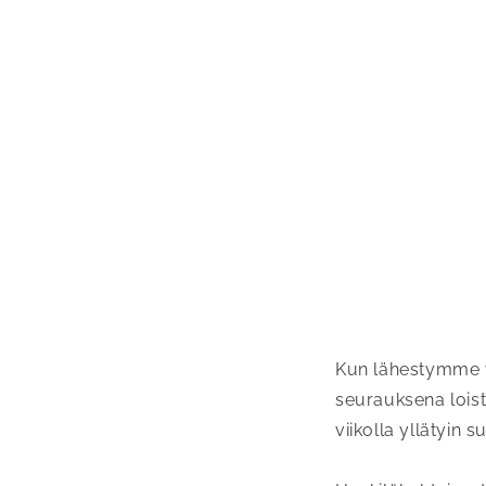
Kun lähestymme v
seurauksena loist
viikolla yllätyin s