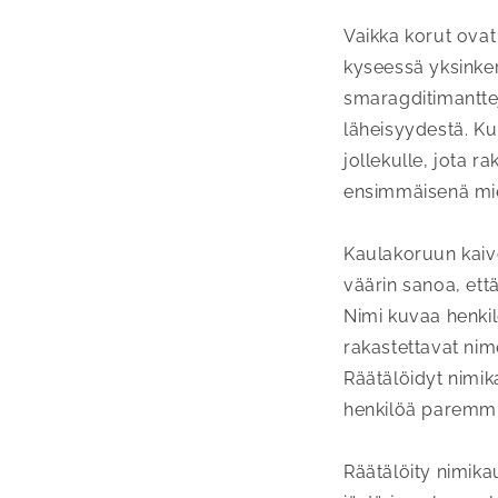
Vaikka korut ovat 
kyseessä yksinker
smaragditimanttej
läheisyydestä. Kul
jollekulle, jota ra
ensimmäisenä miet
Kaulakoruun kaive
väärin sanoa, että 
Nimi kuvaa henkil
rakastettavat nim
Räätälöidyt nimi
henkilöä paremmin
Räätälöity nimika