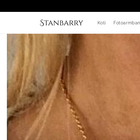
Ohita ja
siirry
sisältöön
Koti
Fotoarmba