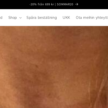
-20% från 699 kr | SOMMAR20
nd
Shop
Spåra beställning
UKK
Ota meihin yhteyt