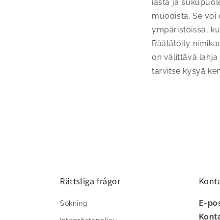
iästä ja sukupuol
muodista. Se voi o
ympäristöissä, kut
Räätälöity nimika
on välittävä lahj
tarvitse kysyä ke
Rättsliga frågor
Kont
E-po
Sökning
Kont